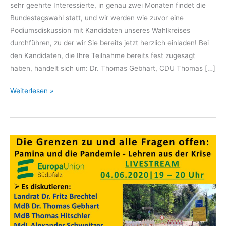
sehr geehrte Interessierte, in genau zwei Monaten findet die
Bundestagswahl statt, und wir werden wie zuvor eine
Podiumsdiskussion mit Kandidaten unseres Wahlkreises
durchführen, zu der wir Sie bereits jetzt herzlich einladen! Bei
den Kandidaten, die Ihre Teilnahme bereits fest zugesagt
haben, handelt sich um: Dr. Thomas Gebhart, CDU Thomas […]
Europapolitische
Weiterlesen »
Podiumsdiskussion
mit
Bundestagskandidaten
unseres
Wahlkreises