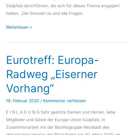
Südpfalz durchführen, die sich für dieses Thema engagiert
haben. „Die Grenzen zu und alle Fragen
Livestream:
Weiterlesen »
„Die
Grenzen
zu
Eurotreff: Europa-
und
alle
Radweg „Eiserner
Fragen
offen:
Vorhang“
Pamina
und
19. Februar 2020
/
Kommentar verfassen
die
Pandemie
E I N L A D U N G Sehr geehrte Damen und Herren, liebe
–
Mitglieder und Gäste der Europa-Union Südpfalz, in
Lehren
Zusammenarbeit mit der Bezirksgruppe Neustadt des
aus
Historischen Vereins der Pfalz findet am 20. März 2020 um