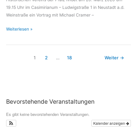
der
19.15 Uhr im Casimirianum – Ludwigstraße 1 in Neustadt a.d.
Krise“
Weinstraße ein Vortrag mit Michael Cramer –
Eurotreff:
Weiterlesen »
Europa-
Radweg
„Eiserner
1
2
…
18
Weiter
→
Vorhang“
Bevorstehende Veranstaltungen
Es gibt keine bevorstehenden Veranstaltungen.
Kalender anzeigen