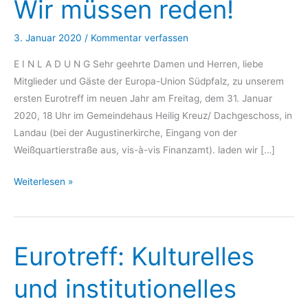
Wir müssen reden!
3. Januar 2020
/
Kommentar verfassen
E I N L A D U N G Sehr geehrte Damen und Herren, liebe
Mitglieder und Gäste der Europa-Union Südpfalz, zu unserem
ersten Eurotreff im neuen Jahr am Freitag, dem 31. Januar
2020, 18 Uhr im Gemeindehaus Heilig Kreuz/ Dachgeschoss, in
Landau (bei der Augustinerkirche, Eingang von der
Weißquartierstraße aus, vis-à-vis Finanzamt). laden wir […]
Eurotreff:
Weiterlesen »
250
Tage
nach
Eurotreff: Kulturelles
der
Europawahl
und institutionelles
–
Wir