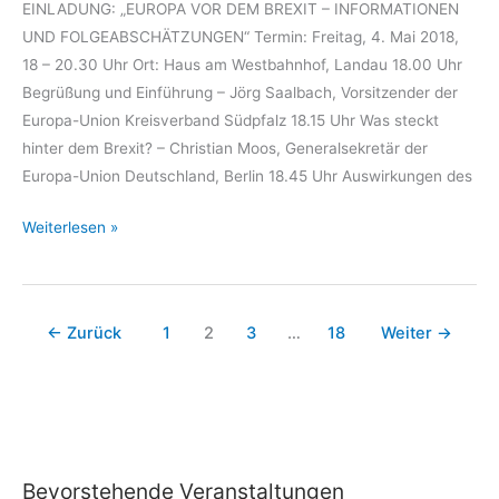
1918)
EINLADUNG: „EUROPA VOR DEM BREXIT – INFORMATIONEN
UND FOLGEABSCHÄTZUNGEN“ Termin: Freitag, 4. Mai 2018,
18 – 20.30 Uhr Ort: Haus am Westbahnhof, Landau 18.00 Uhr
Begrüßung und Einführung – Jörg Saalbach, Vorsitzender der
Europa-Union Kreisverband Südpfalz 18.15 Uhr Was steckt
hinter dem Brexit? – Christian Moos, Generalsekretär der
Europa-Union Deutschland, Berlin 18.45 Uhr Auswirkungen des
„EUROPA
Weiterlesen »
VOR
DEM
BREXIT
←
Zurück
1
2
3
…
18
Weiter
→
–
INFORMATIONEN
UND
FOLGEABSCHÄTZUNGEN“
Bevorstehende Veranstaltungen