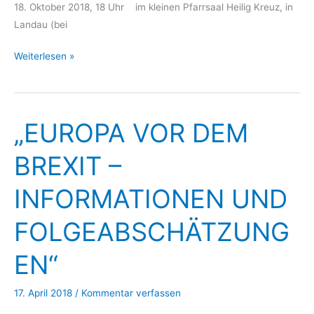
18. Oktober 2018, 18 Uhr im kleinen Pfarrsaal Heilig Kreuz, in
Landau (bei
Eurotreff:
Weiterlesen »
Kulturelles
und
institutionelles
„EUROPA VOR DEM
Erbe
im
BREXIT –
französischen
Elsass
INFORMATIONEN UND
aus
gemeinsamer
FOLGEABSCHÄTZUNG
Vergangenheit
im
EN“
Kaiserreich
(1870
17. April 2018
/
Kommentar verfassen
–