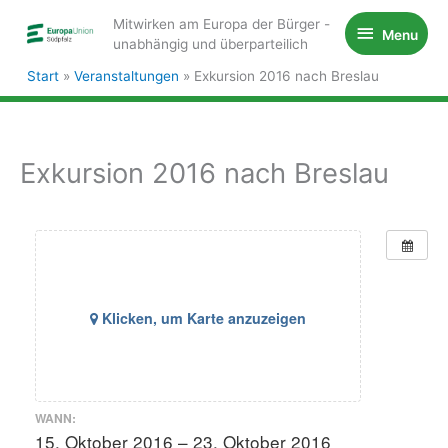
Zum
Mitwirken am Europa der Bürger -
Menu
Menu
Inhalt
unabhängig und überparteilich
springen
Start
Veranstaltungen
Exkursion 2016 nach Breslau
Exkursion 2016 nach Breslau
Klicken, um Karte anzuzeigen
WANN:
15. Oktober 2016 – 23. Oktober 2016