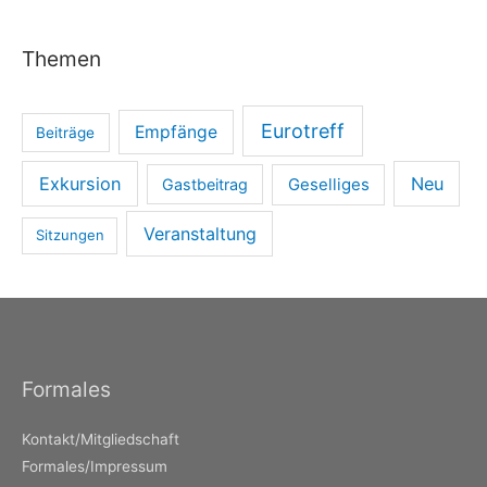
Themen
Eurotreff
Empfänge
Beiträge
Exkursion
Neu
Gastbeitrag
Geselliges
Veranstaltung
Sitzungen
Formales
Kontakt/Mitgliedschaft
Formales/Impressum