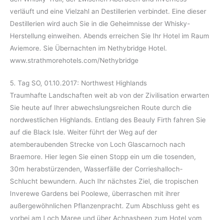
verläuft und eine Vielzahl an Destillerien verbindet. Eine dieser
Destillerien wird auch Sie in die Geheimnisse der Whisky-
Herstellung einweihen. Abends erreichen Sie Ihr Hotel im Raum
Aviemore. Sie Übernachten im Nethybridge Hotel.
www.strathmorehotels.com/Nethybridge
5. Tag SO, 01.10.2017: Northwest Highlands
Traumhafte Landschaften weit ab von der Zivilisation erwarten
Sie heute auf Ihrer abwechslungsreichen Route durch die
nordwestlichen Highlands. Entlang des Beauly Firth fahren Sie
auf die Black Isle. Weiter führt der Weg auf der
atemberaubenden Strecke von Loch Glascarnoch nach
Braemore. Hier legen Sie einen Stopp ein um die tosenden,
30m herabstürzenden, Wasserfälle der Corrieshalloch-
Schlucht bewundern. Auch Ihr nächstes Ziel, die tropischen
Inverewe Gardens bei Poolewe, überraschen mit ihrer
außergewöhnlichen Pflanzenpracht. Zum Abschluss geht es
vorbei am Loch Maree und über Achnasheen zum Hotel vom