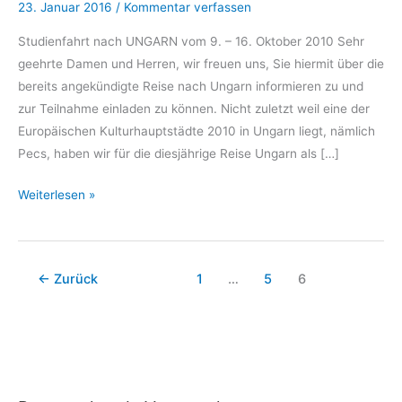
23. Januar 2016
/
Kommentar verfassen
Studienfahrt nach UNGARN vom 9. – 16. Oktober 2010 Sehr
geehrte Damen und Herren, wir freuen uns, Sie hiermit über die
bereits angekündigte Reise nach Ungarn informieren zu und
zur Teilnahme einladen zu können. Nicht zuletzt weil eine der
Europäischen Kulturhauptstädte 2010 in Ungarn liegt, nämlich
Pecs, haben wir für die diesjährige Reise Ungarn als […]
Studienfahrt
Weiterlesen »
nach
UNGARN
←
Zurück
1
…
5
6